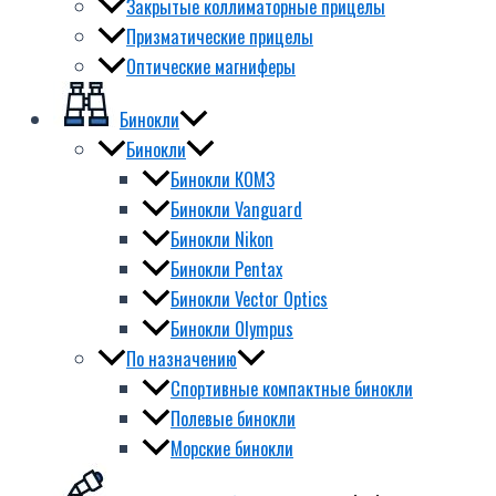
Закрытые коллиматорные прицелы
Призматические прицелы
Оптические магниферы
Бинокли
Бинокли
Бинокли КОМЗ
Бинокли Vanguard
Бинокли Nikon
Бинокли Pentax
Бинокли Vector Optics
Бинокли Olympus
По назначению
Спортивные компактные бинокли
Полевые бинокли
Морские бинокли