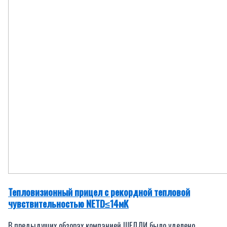
Тепловизионный прицел с рекордной тепловой
чувствительностью NETD≤14мК
В предыдущих обзорах компанией ШЕЛДИ было уделено