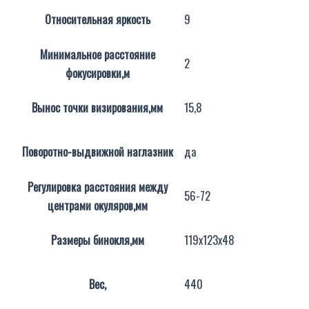
Относительная яркость
9
Минимальное расстояние
2
фокусировки,м
Вынос точки визирования,мм
15,8
Поворотно-выдвижной наглазник
да
Регулировка расстояния между
56-72
центрами окуляров,мм
Размеры бинокля,мм
119x123x48
Вес,
440