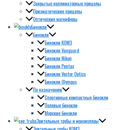
Закрытые коллиматорные прицелы
Призматические прицелы
Оптические магниферы
Бинокли
Бинокли
Бинокли КОМЗ
Бинокли Vanguard
Бинокли Nikon
Бинокли Pentax
Бинокли Vector Optics
Бинокли Olympus
По назначению
Спортивные компактные бинокли
Полевые бинокли
Морские бинокли
Зрительные трубы и монокуляры
Зрительные трубы КОМЗ