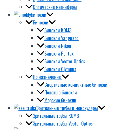
Оптические магниферы
Бинокли
Бинокли
Бинокли КОМЗ
Бинокли Vanguard
Бинокли Nikon
Бинокли Pentax
Бинокли Vector Optics
Бинокли Olympus
По назначению
Спортивные компактные бинокли
Полевые бинокли
Морские бинокли
Зрительные трубы и монокуляры
Зрительные трубы КОМЗ
Зрительные трубы Vector Optics