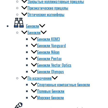
Закрытые коллиматорные прицелы
Призматические прицелы
Оптические магниферы
Бинокли
Бинокли
Бинокли КОМЗ
Бинокли Vanguard
Бинокли Nikon
Бинокли Pentax
Бинокли Vector Optics
Бинокли Olympus
По назначению
Спортивные компактные бинокли
Полевые бинокли
Морские бинокли