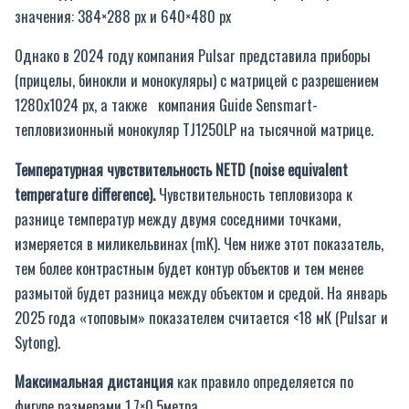
значения: 384×288 px и 640×480 px
Однако в 2024 году компания Pulsar представила приборы
(прицелы, бинокли и монокуляры) с матрицей с разрешением
1280х1024 px, а также компания Guide Sensmart-
тепловизионный монокуляр TJ1250LP на тысячной матрице.
Температурная
чувствительность
NETD (noise equivalent
temperature difference).
Чувствительность тепловизора к
разнице температур между двумя соседними точками,
измеряется в миликельвинах (mK). Чем ниже этот показатель,
тем более контрастным будет контур объектов и тем менее
размытой будет разница между объектом и средой. На январь
2025 года «топовым» показателем считается <18 мК (Pulsar и
Sytong).
Максимальная дистанция
как правило определяется по
фигуре размерами 1.7×0.5метра