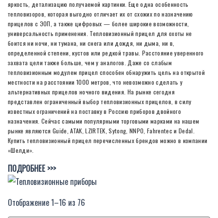
яркость, детализацию получаемой картинки. Еще одна особенность
тепловизоров, которая выгодно отличает их от схожих по назначению
прицелов с ЭОП, а также цифровых — более широкие возможности,
универсальность применения. Тепловизионный прицел для охоты не
боится ни ночи, ни тумана, ни снега или дождя, ни дыма, ни в,
определенной степени, кустов или редкой травы. Расстояние уверенного
захвата цели также больше, чем у аналогов. Даже со слабым
тепловизионным модулем прицел способен обнаружить цель на открытой
местности на расстоянии 1000 метров, что невозможно сделать у
альтернативных прицелов ночного видения. На рынке сегодня
представлен ограниченный выбор тепловизионных прицелов, в силу
известных ограничений на поставку в Россию приборов двойного
назначения. Сейчас самыми популярными торговыми марками на нашем
рынке являются Guide, АТАК, LZIRTEK, Sytong, NNPO, Fahrentec и Dedal.
Купить тепловизионный прицел перечисленных брендов можно в компании
«Шелди».
ПОДРОБНЕЕ >>>
Отображение 1–16 из 76