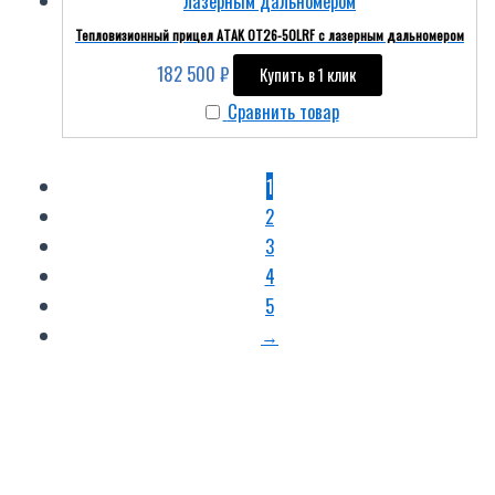
Тепловизионный прицел ATAK OT26-50LRF с лазерным дальномером
182 500
₽
Купить в 1 клик
Сравнить товар
1
2
3
4
5
→