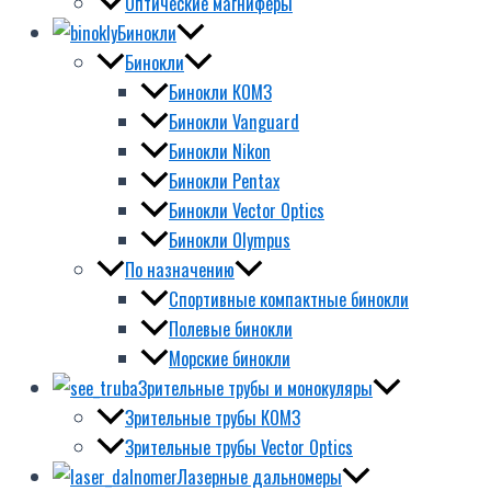
Оптические магниферы
Бинокли
Бинокли
Бинокли КОМЗ
Бинокли Vanguard
Бинокли Nikon
Бинокли Pentax
Бинокли Vector Optics
Бинокли Olympus
По назначению
Спортивные компактные бинокли
Полевые бинокли
Морские бинокли
Зрительные трубы и монокуляры
Зрительные трубы КОМЗ
Зрительные трубы Vector Optics
Лазерные дальномеры