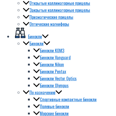
Открытые коллиматорные прицелы
Закрытые коллиматорные прицелы
Призматические прицелы
Оптические магниферы
Бинокли
Бинокли
Бинокли КОМЗ
Бинокли Vanguard
Бинокли Nikon
Бинокли Pentax
Бинокли Vector Optics
Бинокли Olympus
По назначению
Спортивные компактные бинокли
Полевые бинокли
Морские бинокли