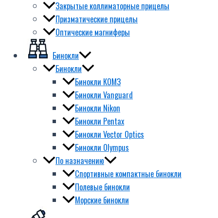
Закрытые коллиматорные прицелы
Призматические прицелы
Оптические магниферы
Бинокли
Бинокли
Бинокли КОМЗ
Бинокли Vanguard
Бинокли Nikon
Бинокли Pentax
Бинокли Vector Optics
Бинокли Olympus
По назначению
Спортивные компактные бинокли
Полевые бинокли
Морские бинокли