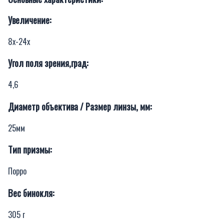
Увеличение:
8х-24х
Угол поля зрения,град:
4,6
Диаметр объектива / Размер линзы, мм:
25мм
Тип призмы:
Порро
Вес бинокля:
305 г