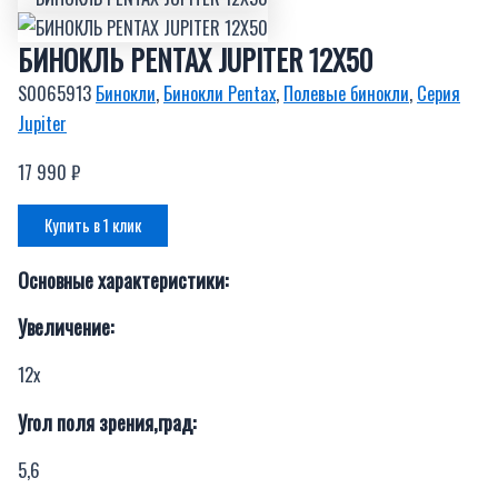
БИНОКЛЬ PENTAX JUPITER 12X50
S0065913
Бинокли
,
Бинокли Pentax
,
Полевые бинокли
,
Серия
Jupiter
17 990
₽
Купить в 1 клик
Основные характеристики:
Увеличение:
12х
Угол поля зрения,град:
5,6