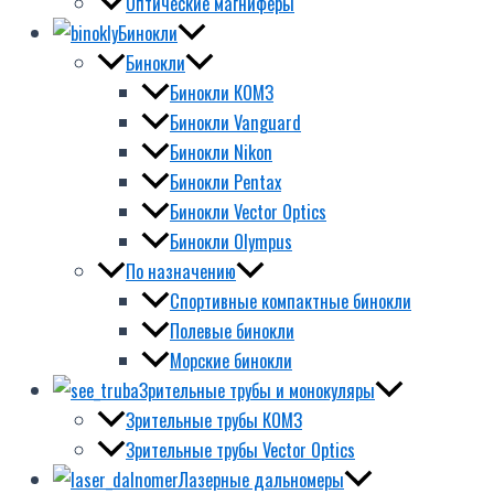
Оптические магниферы
Бинокли
Бинокли
Бинокли КОМЗ
Бинокли Vanguard
Бинокли Nikon
Бинокли Pentax
Бинокли Vector Optics
Бинокли Olympus
По назначению
Спортивные компактные бинокли
Полевые бинокли
Морские бинокли
Зрительные трубы и монокуляры
Зрительные трубы КОМЗ
Зрительные трубы Vector Optics
Лазерные дальномеры