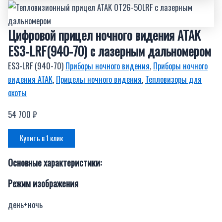
Цифровой прицел ночного видения ATAK
ES3-LRF(940-70) c лазерным дальномером
ES3-LRF (940-70)
Приборы ночного видения
,
Приборы ночного
видения ATAK
,
Прицелы ночного видения
,
Тепловизоры для
охоты
54 700
₽
Купить в 1 клик
Основные характеристики:
Режим изображения
день+ночь