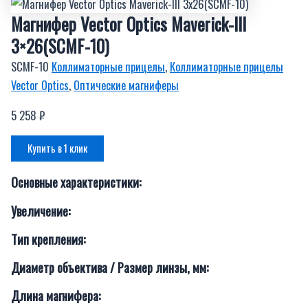
Магнифер Vector Optics Maverick-III
3×26(SCMF-10)
SCMF-10
Коллиматорные прицелы
,
Коллиматорные прицелы
Vector Optics
,
Оптические магниферы
5 258
₽
Купить в 1 клик
Основные характеристики:
Увеличение:
Тип крепления:
Диаметр объектива / Размер линзы, мм:
Длина магнифера: