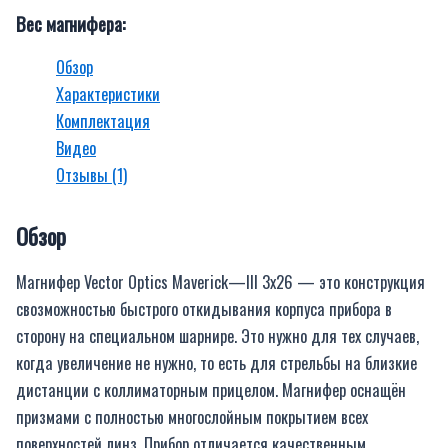
Вес магнифера:
Обзор
Характеристики
Комплектация
Видео
Отзывы (1)
Обзор
Магнифер Vector Optics
Maverick
—
III
3
x
26 — это конструкция
с
возможностью быстрого откидывания корпуса прибора в
сторону на
специальном шарнире. Это нужно для тех случаев,
когда увеличение не
нужно, то есть для стрельбы на близкие
дистанции с коллиматорным
прицелом.
Магнифер оснащён
призмами с полностью многослойным покрытием
всех
поверхностей линз. Прибор отличается качественным