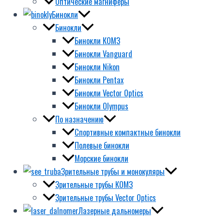
Оптические магниферы
Бинокли
Бинокли
Бинокли КОМЗ
Бинокли Vanguard
Бинокли Nikon
Бинокли Pentax
Бинокли Vector Optics
Бинокли Olympus
По назначению
Спортивные компактные бинокли
Полевые бинокли
Морские бинокли
Зрительные трубы и монокуляры
Зрительные трубы КОМЗ
Зрительные трубы Vector Optics
Лазерные дальномеры