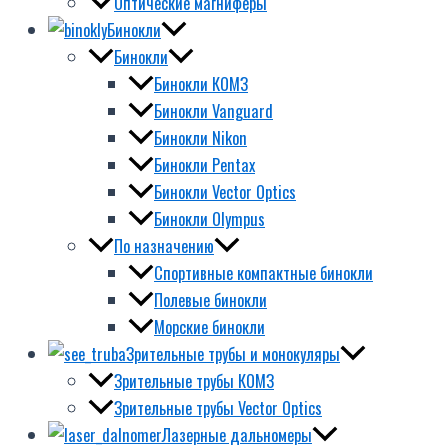
Оптические магниферы
Бинокли
Бинокли
Бинокли КОМЗ
Бинокли Vanguard
Бинокли Nikon
Бинокли Pentax
Бинокли Vector Optics
Бинокли Olympus
По назначению
Спортивные компактные бинокли
Полевые бинокли
Морские бинокли
Зрительные трубы и монокуляры
Зрительные трубы КОМЗ
Зрительные трубы Vector Optics
Лазерные дальномеры