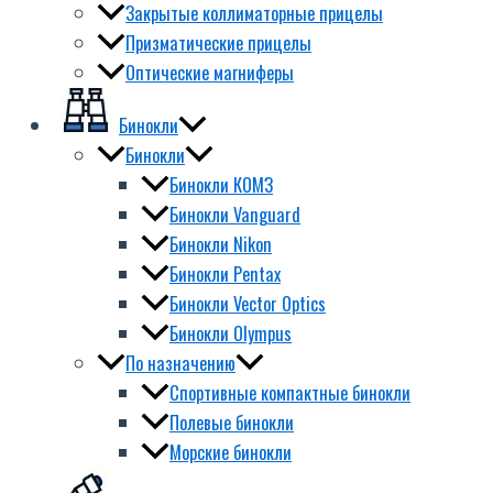
Закрытые коллиматорные прицелы
Призматические прицелы
Оптические магниферы
Бинокли
Бинокли
Бинокли КОМЗ
Бинокли Vanguard
Бинокли Nikon
Бинокли Pentax
Бинокли Vector Optics
Бинокли Olympus
По назначению
Спортивные компактные бинокли
Полевые бинокли
Морские бинокли