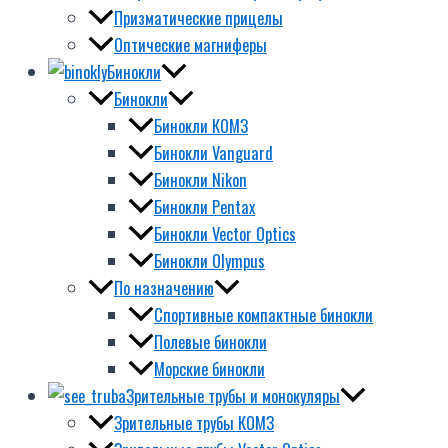
Призматические прицелы
Оптические магниферы
Бинокли
Бинокли
Бинокли КОМЗ
Бинокли Vanguard
Бинокли Nikon
Бинокли Pentax
Бинокли Vector Optics
Бинокли Olympus
По назначению
Спортивные компактные бинокли
Полевые бинокли
Морские бинокли
Зрительные трубы и монокуляры
Зрительные трубы КОМЗ