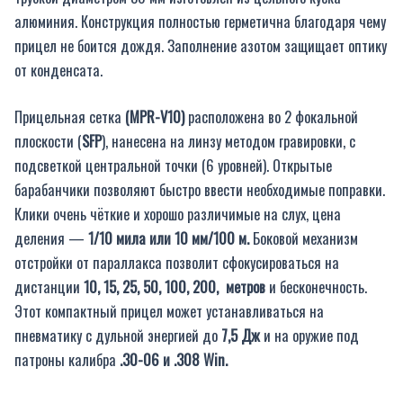
алюминия. Конструкция полностью герметична благодаря чему
прицел не боится дождя. Заполнение азотом защищает оптику
от конденсата.
Прицельная сетка
(MPR-
V
10)
расположена во 2 фокальной
плоскости (
S
FP
), нанесена на линзу методом гравировки, с
подсветкой центральной точки (6 уровней). Открытые
барабанчики позволяют быстро ввести необходимые поправки.
Клики очень чёткие и хорошо различимые на слух, цена
деления —
1/10 мила или 10 мм/100 м.
Боковой механизм
отстройки от параллакса позволит сфокусироваться на
дистанции
10, 15, 25, 50, 100, 200, метров
и бесконечность.
Этот компактный прицел может устанавливаться на
пневматику с дульной энергией до
7,5 Дж
и на оружие под
патроны калибра
.30-06 и .308 Win.