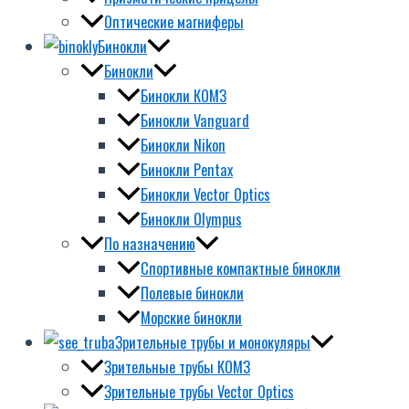
Оптические магниферы
Бинокли
Бинокли
Бинокли КОМЗ
Бинокли Vanguard
Бинокли Nikon
Бинокли Pentax
Бинокли Vector Optics
Бинокли Olympus
По назначению
Спортивные компактные бинокли
Полевые бинокли
Морские бинокли
Зрительные трубы и монокуляры
Зрительные трубы КОМЗ
Зрительные трубы Vector Optics