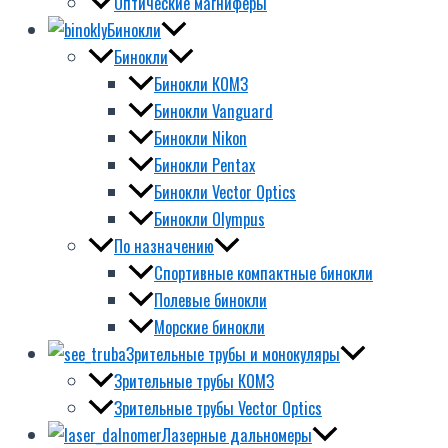
Оптические магниферы
Бинокли
Бинокли
Бинокли КОМЗ
Бинокли Vanguard
Бинокли Nikon
Бинокли Pentax
Бинокли Vector Optics
Бинокли Olympus
По назначению
Спортивные компактные бинокли
Полевые бинокли
Морские бинокли
Зрительные трубы и монокуляры
Зрительные трубы КОМЗ
Зрительные трубы Vector Optics
Лазерные дальномеры