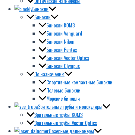
Оптические магниферы
Бинокли
Бинокли
Бинокли КОМЗ
Бинокли Vanguard
Бинокли Nikon
Бинокли Pentax
Бинокли Vector Optics
Бинокли Olympus
По назначению
Спортивные компактные бинокли
Полевые бинокли
Морские бинокли
Зрительные трубы и монокуляры
Зрительные трубы КОМЗ
Зрительные трубы Vector Optics
Лазерные дальномеры