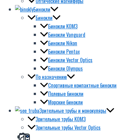
Оптические магниферы
Бинокли
Бинокли
Бинокли КОМЗ
Бинокли Vanguard
Бинокли Nikon
Бинокли Pentax
Бинокли Vector Optics
Бинокли Olympus
По назначению
Спортивные компактные бинокли
Полевые бинокли
Морские бинокли
Зрительные трубы и монокуляры
Зрительные трубы КОМЗ
Зрительные трубы Vector Optics