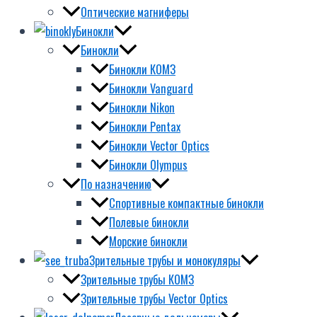
Оптические магниферы
Бинокли
Бинокли
Бинокли КОМЗ
Бинокли Vanguard
Бинокли Nikon
Бинокли Pentax
Бинокли Vector Optics
Бинокли Olympus
По назначению
Спортивные компактные бинокли
Полевые бинокли
Морские бинокли
Зрительные трубы и монокуляры
Зрительные трубы КОМЗ
Зрительные трубы Vector Optics