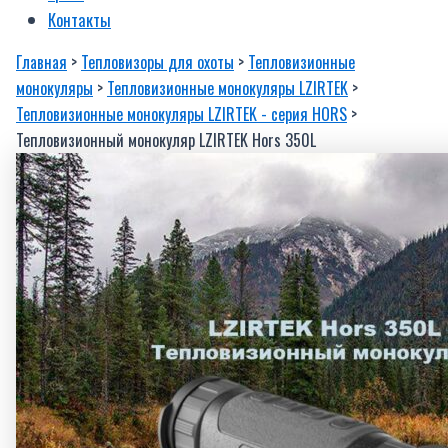
Контакты
Главная
>
Тепловизоры для охоты
>
Тепловизионные
монокуляры
>
Тепловизионные монокуляры LZIRTEK
>
Тепловизионные монокуляры LZIRTEK - серия HORS
>
Тепловизионный монокуляр LZIRTEK Hors 350L