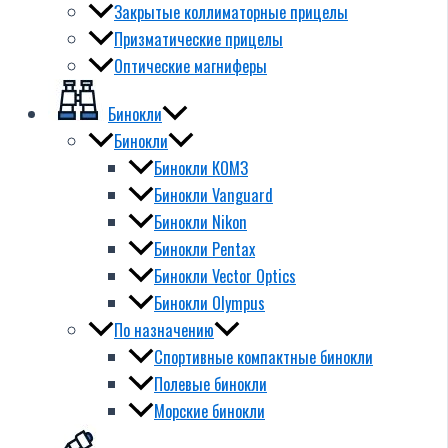
Закрытые коллиматорные прицелы
Призматические прицелы
Оптические магниферы
Бинокли
Бинокли
Бинокли КОМЗ
Бинокли Vanguard
Бинокли Nikon
Бинокли Pentax
Бинокли Vector Optics
Бинокли Olympus
По назначению
Спортивные компактные бинокли
Полевые бинокли
Морские бинокли