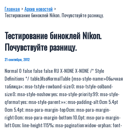
Главная
Архив новостей
Тестирование биноклей Nikon. Почувствуйте разницу.
Тестирование биноклей Nikon.
Почувствуйте разницу.
21 сентября, 2012
Normal 0 false false false RU X-NONE X-NONE /* Style
Definitions */ table.MsoNormalTable {mso-style-name:»Обычная
таблица»; mso-tstyle-rowband-size:0; mso-tstyle-colband-
size:0; mso-style-noshow:yes; mso-style-priority:99; mso-style-
qformat:yes; mso-style-parent:»»; mso-padding-alt:0cm 5.4pt
0cm 5.4pt; mso-para-margin-top:0cm; mso-para-margin-
right:0cm; mso-para-margin-bottom:10.0pt; mso-para-margin-
left:0cm; line-height:115%; mso-pagination:widow-orphan; font-