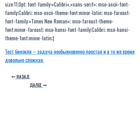
size:11.0pt; font-family:»Calibri»,»sans-serif»; mso-ascii-font-
family:Calibri; mso-ascii-theme-font:minor-latin; mso-fareast-
font-family:»Times New Roman»; mso-fareast-theme-
font:minor-fareast; mso-hansi-font-family:Calibri; mso-hansi-
theme-font:minor-latin;}
Тест бинокля – задача необыкновенно простая и в то же время
довольно сложная.
НАЗАД
ДАЛЕЕ