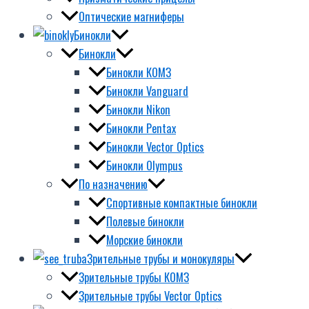
Оптические магниферы
Бинокли
Бинокли
Бинокли КОМЗ
Бинокли Vanguard
Бинокли Nikon
Бинокли Pentax
Бинокли Vector Optics
Бинокли Olympus
По назначению
Спортивные компактные бинокли
Полевые бинокли
Морские бинокли
Зрительные трубы и монокуляры
Зрительные трубы КОМЗ
Зрительные трубы Vector Optics