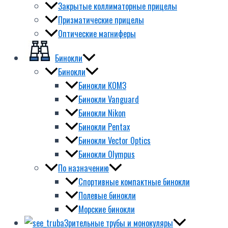
Закрытые коллиматорные прицелы
Призматические прицелы
Оптические магниферы
Бинокли
Бинокли
Бинокли КОМЗ
Бинокли Vanguard
Бинокли Nikon
Бинокли Pentax
Бинокли Vector Optics
Бинокли Olympus
По назначению
Спортивные компактные бинокли
Полевые бинокли
Морские бинокли
Зрительные трубы и монокуляры