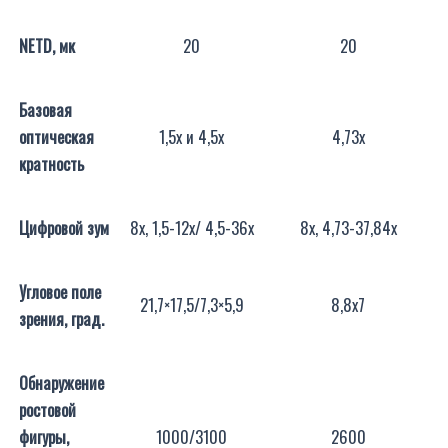
NETD,
мк
20
20
Базовая
оптическая
1,5x и 4,5х
4,73х
кратность
Цифровой зум
8х, 1,5-12х/ 4,5-36х
8х, 4,73-37,84х
Угловое поле
21,7×17,5/7,3×5,9
8,8х7
зрения, град.
Обнаружение
ростовой
фигуры,
1000/3100
2600