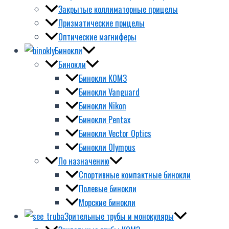
Закрытые коллиматорные прицелы
Призматические прицелы
Оптические магниферы
Бинокли
Бинокли
Бинокли КОМЗ
Бинокли Vanguard
Бинокли Nikon
Бинокли Pentax
Бинокли Vector Optics
Бинокли Olympus
По назначению
Спортивные компактные бинокли
Полевые бинокли
Морские бинокли
Зрительные трубы и монокуляры