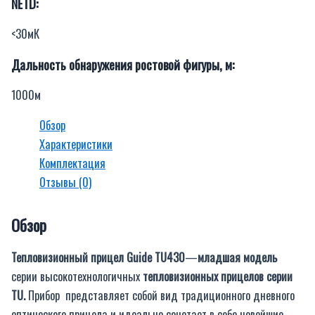
NETD:
<30мК
Дальность обнаружения ростовой фигуры, м:
1000м
Обзор
Характеристики
Комплектация
Отзывы (0)
Обзор
Тепловизионный прицел Guide TU430
—
младшая модель
серии высокотехнологичных
тепловизионных прицелов серии
TU.
Прибор представляет собой вид традиционного дневного
оптического прицела и идеально сочетает в себе новейшие