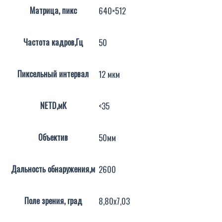
Матрица, пикс
640×512
Частота кадров,Гц
50
Пиксельный интервал
12 мкм
NETD,мК
<35
Объектив
50мм
Дальность обнаружения,м
2600
Поле зрения, град
8,80х7,03