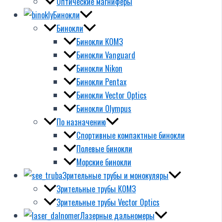
Оптические магниферы
Бинокли
Бинокли
Бинокли КОМЗ
Бинокли Vanguard
Бинокли Nikon
Бинокли Pentax
Бинокли Vector Optics
Бинокли Olympus
По назначению
Спортивные компактные бинокли
Полевые бинокли
Морские бинокли
Зрительные трубы и монокуляры
Зрительные трубы КОМЗ
Зрительные трубы Vector Optics
Лазерные дальномеры