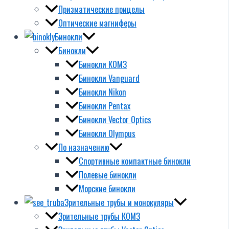
Призматические прицелы
Оптические магниферы
Бинокли
Бинокли
Бинокли КОМЗ
Бинокли Vanguard
Бинокли Nikon
Бинокли Pentax
Бинокли Vector Optics
Бинокли Olympus
По назначению
Спортивные компактные бинокли
Полевые бинокли
Морские бинокли
Зрительные трубы и монокуляры
Зрительные трубы КОМЗ