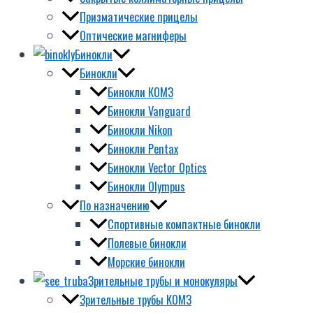
Призматические прицелы
Оптические магниферы
Бинокли
Бинокли
Бинокли КОМЗ
Бинокли Vanguard
Бинокли Nikon
Бинокли Pentax
Бинокли Vector Optics
Бинокли Olympus
По назначению
Спортивные компактные бинокли
Полевые бинокли
Морские бинокли
Зрительные трубы и монокуляры
Зрительные трубы КОМЗ