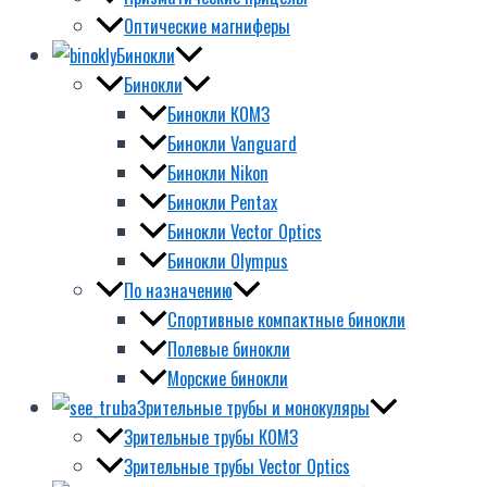
Оптические магниферы
Бинокли
Бинокли
Бинокли КОМЗ
Бинокли Vanguard
Бинокли Nikon
Бинокли Pentax
Бинокли Vector Optics
Бинокли Olympus
По назначению
Спортивные компактные бинокли
Полевые бинокли
Морские бинокли
Зрительные трубы и монокуляры
Зрительные трубы КОМЗ
Зрительные трубы Vector Optics